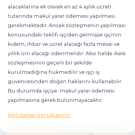
alacaklarına
ek
olarak
en
az
4
aylık
ücreti
tutarında
makul yarar
ödemesi
yapılması
gerekmektedir.
Ancak
sözleşmenin
yapılması
konusundaki
teklifi
işçiden
gelmişse
işçinin
kıdem,
ihbar
ve
ücret
alacağı
fazla
mesai
ve
yıllık
izin
alacağı
ödenmelidir.
Aksi
halde ikale
sözleşmesinin
geçerli
bir
şekilde
kurulmadığına
hükmedilir
ve
işçi
iş
güvencesinden
doğan
haklarını
kullanabilir.
Bu
durumda
işçiye
makul yarar ödemesi
yapılmasına
gerek
bulunmayacaktır.
İlgili belge için tıklayınız