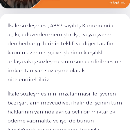
İkale sözleşmesi, 4857
sayılı
Iş Kanunu’nda
açıkça
düzenlenmemiştir. İ
şçi
veya
işveren
den
herhangi
birinin
teklifi
ve
diğer
tarafın
kabulü
üzerine
işçi
ve
işlerinin
karşılıklı
anlaşarak
iş
sözleşmesinin
sona
erdirilmesine
imkan
tanıyan
sözleşme
olarak
nitelendirebiliriz.
İk
ale
sözleşmesinin
imzalanması
ile
işveren
bazı
şartların
mevcudiyeti
halinde
işçinin
tüm
haklarının
yanında
ayrıca
belli
bir
miktar
ek
ödeme
yapmakta
ve
işçi
de
bunun
karşılığında
iş
sözleşmesi
nin
feshiyle