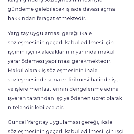
gündeme
gelebilecek
iş
iade
davası
açma
hakkından
feragat
etmektedir.
Yargıtay
uygulaması
gereği
ikale
sözleşmesinin
geçerli
kabul
edilmesi
için
işçinin
işçilik
alacaklarının
yanında
makul
yarar
ödemesi
yapılması
gerekmektedir.
Makul
olarak
iş
sözleşmesinin
ihale
sözleşmesinde
sona
erdirilmesi
halinde
işçi
ve
işlere
menfaatlerinin
dengelenme
adına
işveren
tarafından
işçiye
ödenen
ücret
olarak
nitelendirile
bilecektir.
Güncel
Yargıtay
uygulaması
gereği,
ikale
sözleşmesinin
geçerli
kabul
edilmesi
için
işçi