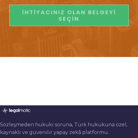
İHTIYACINIZ OLAN BELGEYI
SEÇIN
Sözleşmeden hukuki soruna, Türk hukukuna özel,
kaynaklı ve güvenilir yapay zekâ platformu.