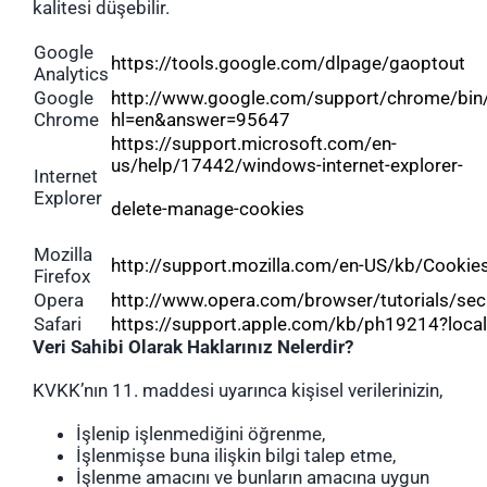
kalitesi düşebilir.
Google
https://tools.google.com/dlpage/gaoptout
Analytics
Google
http://www.google.com/support/chrome/bin
Chrome
hl=en&answer=95647
https://support.microsoft.com/en-
us/help/17442/windows-internet-explorer-
Internet
Explorer
delete-manage-cookies
Mozilla
http://support.mozilla.com/en-US/kb/Cookie
Firefox
Opera
http://www.opera.com/browser/tutorials/secu
Safari
https://support.apple.com/kb/ph19214?local
Veri Sahibi Olarak Haklarınız Nelerdir?
KVKK’nın 11. maddesi uyarınca kişisel verilerinizin,
İşlenip işlenmediğini öğrenme,
İşlenmişse buna ilişkin bilgi talep etme,
İşlenme amacını ve bunların amacına uygun