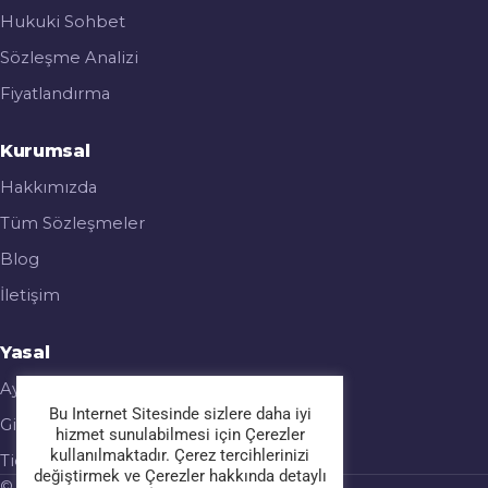
Hukuki Sohbet
Sözleşme Analizi
Fiyatlandırma
Kurumsal
Hakkımızda
Tüm Sözleşmeler
Blog
İletişim
Yasal
Aydınlatma Metni
Bu Internet Sitesinde sizlere daha iyi
Gizlilik & Çerez Politikası
hizmet sunulabilmesi için Çerezler
kullanılmaktadır. Çerez tercihlerinizi
Ticari Elektronik İleti
değiştirmek ve Çerezler hakkında detaylı
© 2026 Legalmatic. Tüm hakları saklıdır.