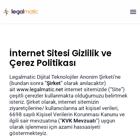
Skip
to
content
İnternet Sitesi Gizlilik ve
Çerez Politikası
Legalmatic Dijital Teknolojiler Anonim Şirketi’ne
(bundan sonra “
Şirket
” olarak anılacaktır)
ait
www.legalmatic.net
internet sitemizde (“Site”)
çeşitli çerezler kullanmakta olduğumuzu belirtmek
isteriz. Şirket olarak, internet sitemizin
ziyaretçilerine/ kullanıcılarına ait kişisel verileri,
6698 sayılı Kişisel Verilerin Korunması Kanunu ve
ilgili sair mevzuatına (“
KVK Mevzuatı
“) uygun
olarak işlenmesi için azami hassasiyeti
göstermekteyiz.