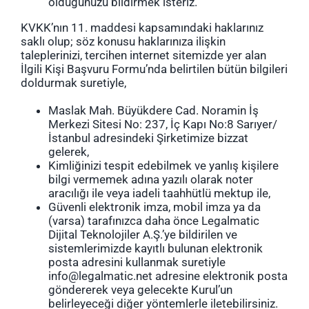
olduğunuzu bildirmek isteriz.
KVKK’nın 11. maddesi kapsamındaki haklarınız
saklı olup; söz konusu haklarınıza ilişkin
taleplerinizi, tercihen internet sitemizde yer alan
İlgili Kişi Başvuru Formu’nda belirtilen bütün bilgileri
doldurmak suretiyle,
Maslak Mah. Büyükdere Cad. Noramin İş
Merkezi Sitesi No: 237, İç Kapı No:8 Sarıyer/
İstanbul adresindeki Şirketimize bizzat
gelerek,
Kimliğinizi tespit edebilmek ve yanlış kişilere
bilgi vermemek adına yazılı olarak noter
aracılığı ile veya iadeli taahhütlü mektup ile,
Güvenli elektronik imza, mobil imza ya da
(varsa) tarafınızca daha önce Legalmatic
Dijital Teknolojiler A.Ş.’ye bildirilen ve
sistemlerimizde kayıtlı bulunan elektronik
posta adresini kullanmak suretiyle
info@legalmatic.net
adresine elektronik posta
göndererek veya gelecekte Kurul’un
belirleyeceği diğer yöntemlerle iletebilirsiniz.