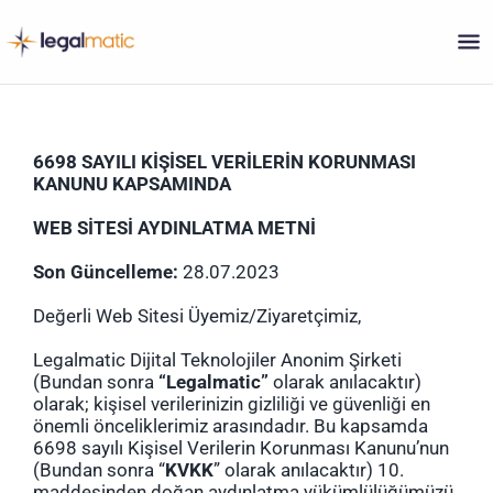
Skip
to
content
6698 SAYILI KİŞİSEL VERİLERİN KORUNMASI
KANUNU KAPSAMINDA
WEB SİTESİ AYDINLATMA METNİ
Son Güncelleme:
28.07.2023
Değerli Web Sitesi Üyemiz/Ziyaretçimiz,
Legalmatic Dijital Teknolojiler Anonim Şirketi
(Bundan sonra
“Legalmatic”
olarak anılacaktır)
olarak; kişisel verilerinizin gizliliği ve güvenliği en
önemli önceliklerimiz arasındadır. Bu kapsamda
6698 sayılı Kişisel Verilerin Korunması Kanunu’nun
(Bundan sonra “
KVKK
” olarak anılacaktır) 10.
maddesinden doğan aydınlatma yükümlülüğümüzü