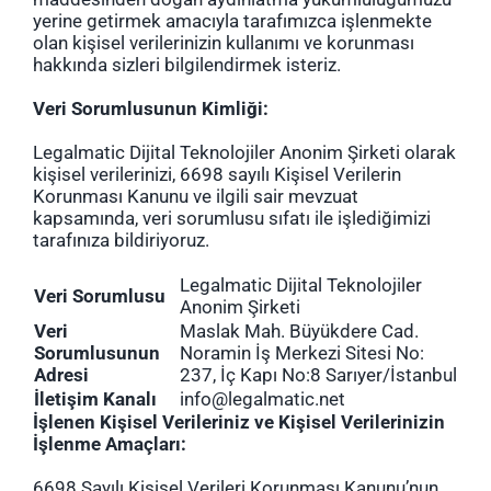
yerine getirmek amacıyla tarafımızca işlenmekte
olan kişisel verilerinizin kullanımı ve korunması
hakkında sizleri bilgilendirmek isteriz.
Veri Sorumlusunun Kimliği:
Legalmatic Dijital Teknolojiler Anonim Şirketi olarak
kişisel verilerinizi, 6698 sayılı Kişisel Verilerin
Korunması Kanunu ve ilgili sair mevzuat
kapsamında, veri sorumlusu sıfatı ile işlediğimizi
tarafınıza bildiriyoruz.
Legalmatic Dijital Teknolojiler
Veri Sorumlusu
Anonim Şirketi
Veri
Maslak Mah. Büyükdere Cad.
Sorumlusunun
Noramin İş Merkezi Sitesi No:
Adresi
237, İç Kapı No:8 Sarıyer/İstanbul
İletişim Kanalı
info@legalmatic.net
İşlenen Kişisel Verileriniz ve Kişisel Verilerinizin
İşlenme Amaçları:
6698 Sayılı Kişisel Verileri Korunması Kanunu’nun