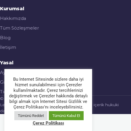
Kurumsal
Hakkımızda
Tüm Sözleşmeler
Blog
İletişim
Yasal
Aydınlatma Metni
Bu Internet Sitesinde sizlere daha iyi
Gizlilik & Çerez Politikası
hizmet sunulabilmesi için Çerezler
kullanılmaktadır. Çerez tercihlerinizi
Ticari Elektronik İleti
değiştirmek ve Çerezler hakkında detaylı
© 2026 Legalmatic. Tüm hakları saklıdır.
bilgi almak için İnternet Sitesi Gizlilik ve
Legalmatic bir hukuk bürosu değildir; sağlanan içerik hukuki
Çerez Politikası'nı inceleyebilirsiniz.
danışmanlık yerine geçmez.
Tümünü Reddet
Tümünü Kabul Et
Çerez Politikası