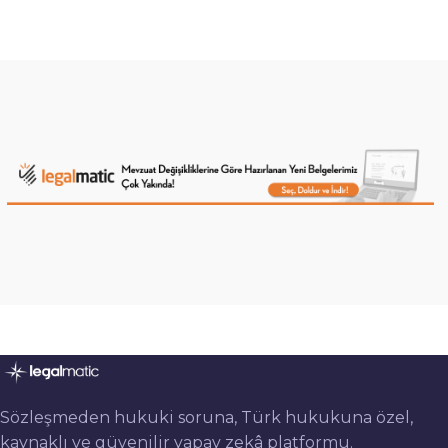
Sözleşmeden hukuki soruna, Türk hukukuna özel,
kaynaklı ve güvenilir yapay zekâ platformu.