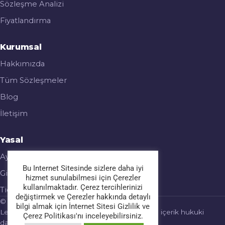
Sözleşme Analizi
Fiyatlandırma
Kurumsal
Hakkımızda
Tüm Sözleşmeler
Blog
İletişim
Yasal
Aydınlatma Metni
Bu Internet Sitesinde sizlere daha iyi
Gizlilik & Çerez Politikası
hizmet sunulabilmesi için Çerezler
kullanılmaktadır. Çerez tercihlerinizi
Ticari Elektronik İleti
değiştirmek ve Çerezler hakkında detaylı
© 2026 Legalmatic. Tüm hakları saklıdır.
bilgi almak için İnternet Sitesi Gizlilik ve
Legalmatic bir hukuk bürosu değildir; sağlanan içerik hukuki
Çerez Politikası'nı inceleyebilirsiniz.
danışmanlık yerine geçmez.