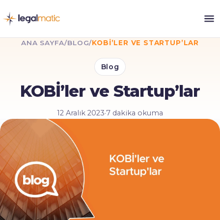
ANA SAYFA
/
BLOG
/
KOBİ’LER VE STARTUP’LAR
Blog
KOBİ’ler ve Startup’lar
12 Aralık 2023
·
7 dakika okuma