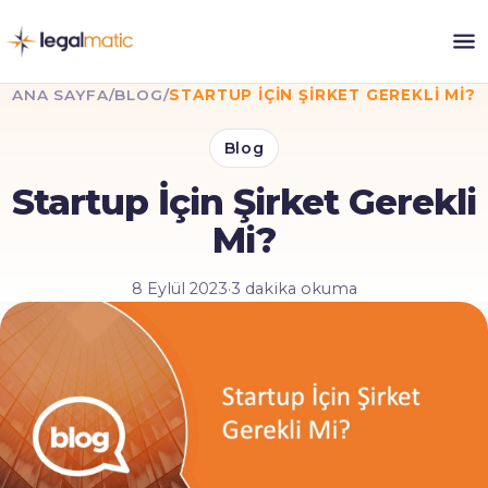
ANA SAYFA
/
BLOG
/
STARTUP İÇIN ŞIRKET GEREKLI MI?
Blog
Startup İçin Şirket Gerekli
Mi?
8 Eylül 2023
·
3 dakika okuma