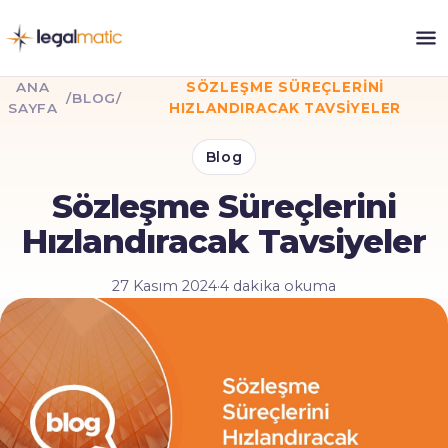
ANA
SÖZLEŞME SÜREÇLERINI
/
BLOG
/
SAYFA
HIZLANDIRACAK TAVSIYELER
Blog
Sözleşme Süreçlerini
Hızlandıracak Tavsiyeler
27 Kasım 2024
·
4 dakika okuma