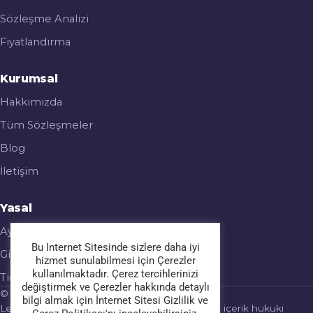
Sözleşme Analizi
Fiyatlandırma
Kurumsal
Hakkımızda
Tüm Sözleşmeler
Blog
İletişim
Yasal
Aydınlatma Metni
Bu Internet Sitesinde sizlere daha iyi
Gizlilik & Çerez Politikası
hizmet sunulabilmesi için Çerezler
kullanılmaktadır. Çerez tercihlerinizi
Ticari Elektronik İleti
değiştirmek ve Çerezler hakkında detaylı
© 2026 Legalmatic. Tüm hakları saklıdır.
bilgi almak için İnternet Sitesi Gizlilik ve
Legalmatic bir hukuk bürosu değildir; sağlanan içerik hukuki