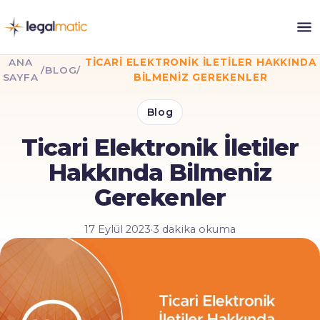
ANA
TICARI ELEKTRONIK İLETILER HAKKINDA
/
BLOG
/
SAYFA
BILMENIZ GEREKENLER
Blog
Ticari Elektronik İletiler
Hakkında Bilmeniz
Gerekenler
17 Eylül 2023
·
3 dakika okuma