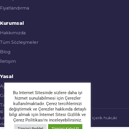
Fiyatlandırma
Kurumsal
Hakkımızda
Tüm Sözleşmeler
Blog
İletişim
Yasal
Aydınlatma Metni
Bu Internet Sitesinde sizlere daha iyi
Gizlilik & Çerez Politikası
hizmet sunulabilmesi için Çerezler
kullanılmaktadır. Çerez tercihlerinizi
Ticari Elektronik İleti
değiştirmek ve Çerezler hakkında detaylı
© 2026 Legalmatic. Tüm hakları saklıdır.
bilgi almak için İnternet Sitesi Gizlilik ve
Legalmatic bir hukuk bürosu değildir; sağlanan içerik hukuki
Çerez Politikası'nı inceleyebilirsiniz.
danışmanlık yerine geçmez.
Tümünü Reddet
Tümünü Kabul Et