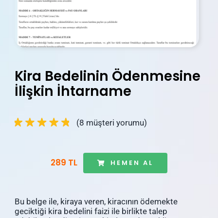
İletişim
Blog
Hesabım
Kira Bedelinin Ödenmesine
Sepetim
İlişkin İhtarname
(
8
müşteri yorumu)
289 TL
HEMEN AL
Bu belge ile, kiraya veren, kiracının ödemekte
geciktiği kira bedelini faizi ile birlikte talep