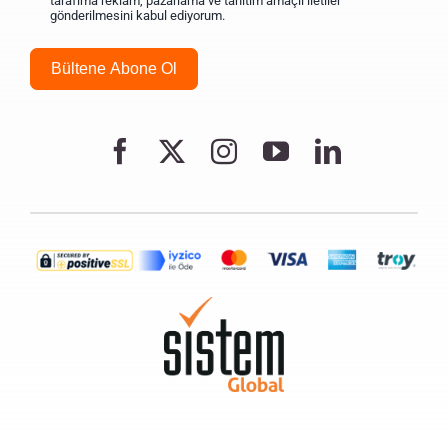
tarafıma reklam, pazarlama ve tanıtım amaçlı iletiler
gönderilmesini kabul ediyorum.
Bültene Abone Ol