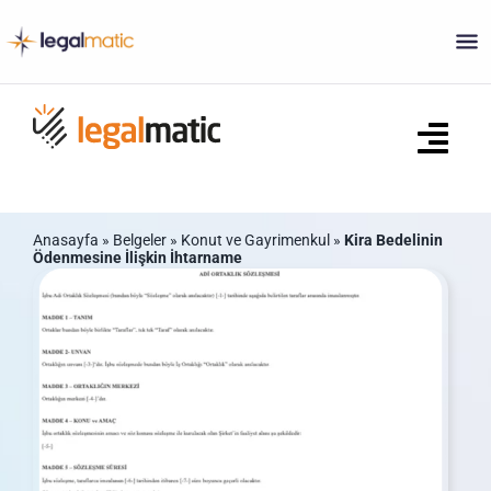
Skip
to
content
Tog
Navi
Ana Sayfa
Anasayfa
»
Belgeler
»
Konut ve Gayrimenkul
»
Kira Bedelinin
Ödenmesine İlişkin İhtarname
Ne Yapar?
Sözleşmeler
Ticaret Sicili Belgeleri
S.S.S