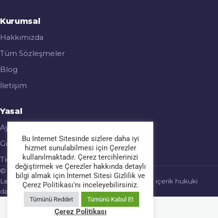
Kurumsal
Hakkımızda
Tüm Sözleşmeler
Blog
İletişim
Yasal
Aydınlatma Metni
Bu Internet Sitesinde sizlere daha iyi
Gizlilik & Çerez Politikası
hizmet sunulabilmesi için Çerezler
kullanılmaktadır. Çerez tercihlerinizi
Ticari Elektronik İleti
değiştirmek ve Çerezler hakkında detaylı
© 2026 Legalmatic. Tüm hakları saklıdır.
bilgi almak için İnternet Sitesi Gizlilik ve
Legalmatic bir hukuk bürosu değildir; sağlanan içerik hukuki
Çerez Politikası'nı inceleyebilirsiniz.
danışmanlık yerine geçmez.
Tümünü Reddet
Tümünü Kabul Et
Çerez Politikası