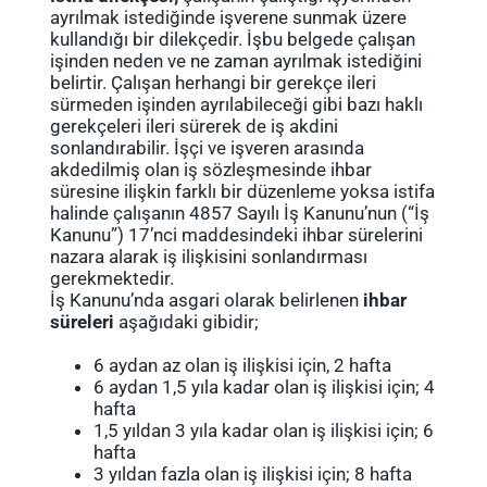
ayrılmak istediğinde işverene sunmak üzere
kullandığı bir dilekçedir. İşbu belgede çalışan
işinden neden ve ne zaman ayrılmak istediğini
belirtir. Çalışan herhangi bir gerekçe ileri
sürmeden işinden ayrılabileceği gibi bazı haklı
gerekçeleri ileri sürerek de iş akdini
sonlandırabilir. İşçi ve işveren arasında
akdedilmiş olan iş sözleşmesinde ihbar
süresine ilişkin farklı bir düzenleme yoksa istifa
halinde çalışanın 4857 Sayılı İş Kanunu’nun (“İş
Kanunu”) 17’nci maddesindeki ihbar sürelerini
nazara alarak iş ilişkisini sonlandırması
gerekmektedir.
İş Kanunu’nda asgari olarak belirlenen
ihbar
süreleri
aşağıdaki gibidir;
6 aydan az olan iş ilişkisi için, 2 hafta
6 aydan 1,5 yıla kadar olan iş ilişkisi için; 4
hafta
1,5 yıldan 3 yıla kadar olan iş ilişkisi için; 6
hafta
3 yıldan fazla olan iş ilişkisi için; 8 hafta