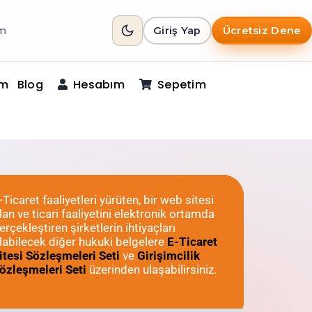
im
Giriş Yap
Ücretsiz Dene
im
Blog
Hesabım
Sepetim
-Ticaret faaliyetleri yürüten, bir web sitesi
lan ve ticari faaliyetini elektronik ortamda
erçekleştiren şirketlerin ihtiyaçları
labilecek diğer hukuki belgelere
E-Ticaret
itesi Sözleşmeleri Seti
ve
Girişimcilik
özleşmeleri Seti
üzerinden ulaşabilirsiniz.