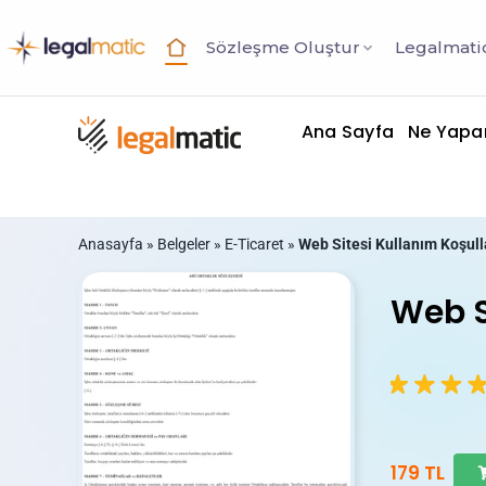
Sözleşme Oluştur
Legalmatic
Skip
to
Ana Sayfa
Ne Yapa
content
Anasayfa
»
Belgeler
»
E-Ticaret
»
Web Sitesi Kullanım Koşull
Web S
179 TL