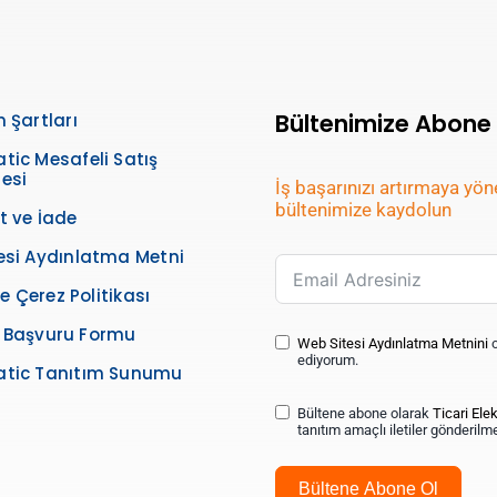
Bültenimize Abone
 Şartları
tic Mesafeli Satış
esi
İş başarınızı artırmaya yöne
bültenimize kaydolun
t ve İade
esi Aydınlatma Metni
 ve Çerez Politikası
işi Başvuru Formu
Web Sitesi Aydınlatma Metnini
o
ediyorum.
tic Tanıtım Sunumu
Bültene abone olarak
Ticari Elek
tanıtım amaçlı iletiler gönderil
Bültene Abone Ol