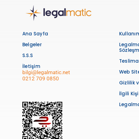
Ana Sayfa
Kullanım
Belgeler
Legalma
Sözleşm
S.S.S
Teslima
İletişim
Web Sit
bilgi@legalmatic.net
0212 709 0850
Gizlilik
İlgili K
Legalma