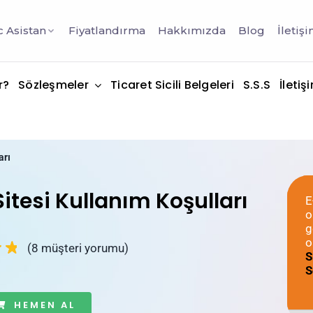
 Asistan
Fiyatlandırma
Hakkımızda
Blog
İletiş
r?
Sözleşmeler
Ticaret Sicili Belgeleri
S.S.S
İletiş
arı
itesi Kullanım Koşulları
E
o
g
o
(
8
müşteri yorumu)
S
S
HEMEN AL