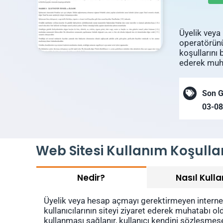
Üyelik veya
operatörünün
koşullarını b
ederek muha
Son 
03-0
Web Sitesi Kullanım Koşulla
Nedir?
Nasıl Kulla
Üyelik veya hesap açmayı gerektirmeyen internet si
kullanıcılarının siteyi ziyaret ederek muhatabı old
kullanması sağlanır, kullanıcı kendini sözleşmese