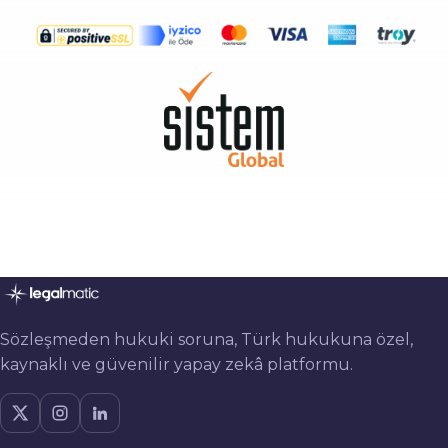
Sözleşmeden hukuki soruna, Türk hukukuna özel,
kaynaklı ve güvenilir yapay zekâ platformu.