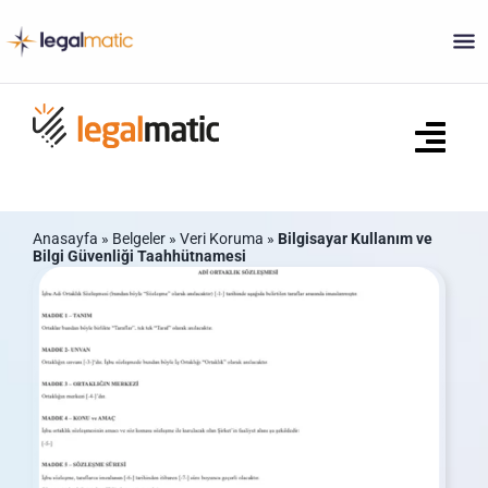
Skip
to
content
Tog
Navi
Ana Sayfa
Anasayfa
»
Belgeler
»
Veri Koruma
»
Bilgisayar Kullanım ve
Bilgi Güvenliği Taahhütnamesi
Ne Yapar?
Sözleşmeler
Ticaret Sicili Belgeleri
S.S.S