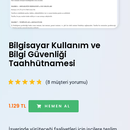
İletişim
Blog
Hesabım
Bilgisayar Kullanım ve
Sepetim
Bilgi Güvenliği
Taahhütnamesi
(
8
müşteri yorumu)
1.129 TL
HEMEN AL
İşyerinde yürüteceği faaliyetleri için işçilere teslim