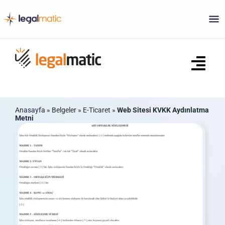
Skip
to
content
Tog
Navi
Ana Sayfa
Anasayfa
»
Belgeler
»
E-Ticaret
»
Web Sitesi KVKK Aydınlatma
Metni
Ne Yapar?
Sözleşmeler
Ticaret Sicili Belgeleri
S.S.S