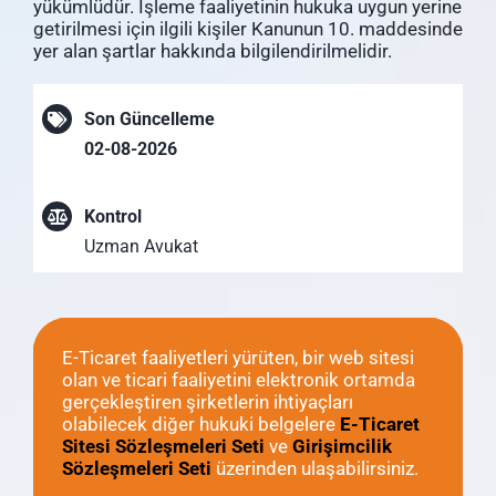
yükümlüdür. İşleme faaliyetinin hukuka uygun yerine
getirilmesi için ilgili kişiler Kanunun 10. maddesinde
yer alan şartlar hakkında bilgilendirilmelidir.
Son Güncelleme
02-08-2026
Kontrol
Uzman Avukat
E-Ticaret faaliyetleri yürüten, bir web sitesi
olan ve ticari faaliyetini elektronik ortamda
gerçekleştiren şirketlerin ihtiyaçları
olabilecek diğer hukuki belgelere
E-Ticaret
Sitesi Sözleşmeleri Seti
ve
Girişimcilik
Sözleşmeleri Seti
üzerinden ulaşabilirsiniz.