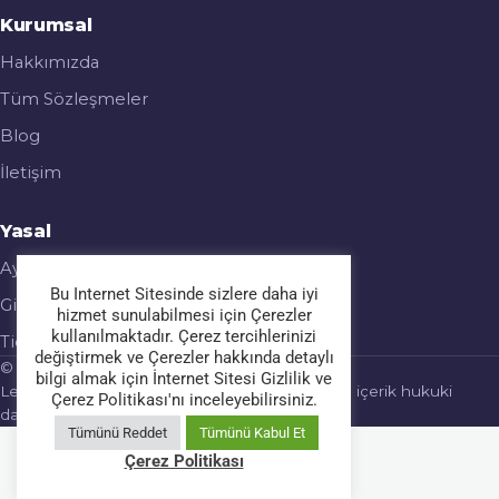
Kurumsal
Hakkımızda
Tüm Sözleşmeler
Blog
İletişim
Yasal
Aydınlatma Metni
Bu Internet Sitesinde sizlere daha iyi
Gizlilik & Çerez Politikası
hizmet sunulabilmesi için Çerezler
kullanılmaktadır. Çerez tercihlerinizi
Ticari Elektronik İleti
değiştirmek ve Çerezler hakkında detaylı
© 2026 Legalmatic. Tüm hakları saklıdır.
bilgi almak için İnternet Sitesi Gizlilik ve
Legalmatic bir hukuk bürosu değildir; sağlanan içerik hukuki
Çerez Politikası'nı inceleyebilirsiniz.
danışmanlık yerine geçmez.
Tümünü Reddet
Tümünü Kabul Et
Çerez Politikası