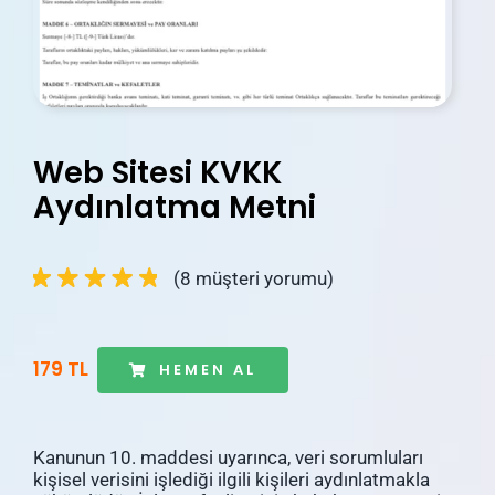
İletişim
Blog
Hesabım
Web Sitesi KVKK
Sepetim
Aydınlatma Metni
(
8
müşteri yorumu)
179 TL
HEMEN AL
Kanunun 10. maddesi uyarınca, veri sorumluları
kişisel verisini işlediği ilgili kişileri aydınlatmakla