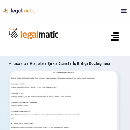
Skip
to
content
Tog
Navi
Ana Sayfa
Anasayfa
»
Belgeler
»
Şirket Genel
»
İş Birliği Sözleşmesi
Ne Yapar?
Sözleşmeler
Ticaret Sicili Belgeleri
S.S.S