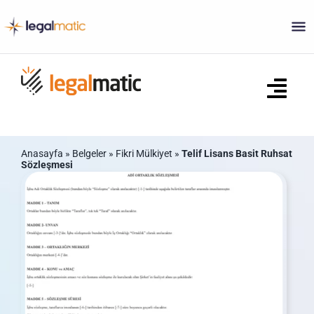
Skip
to
content
Tog
Navi
Ana Sayfa
Anasayfa
»
Belgeler
»
Fikri Mülkiyet
»
Telif Lisans Basit Ruhsat
Sözleşmesi
Ne Yapar?
Sözleşmeler
Ticaret Sicili Belgeleri
S.S.S