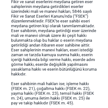
Fikir ve sanat eserlerini meydana getiren eser
sahiplerinin meydana getirdikleri eserler
üzerindeki mali ve manevi hakları, 5846 sayılı
Fikir ve Sanat Eserleri Kanunu’nda (“FSEK”)
düzenlenmektedir. FSEK’te eser sahibi eseri
meydana getiren kişi olarak tanımlanmaktadır.
Eser sahibinin, meydana getirdiği eser üzerinde
mali ve manevi olmak üzere iki çeşit hakkı
bulunmakta olup bu haklar o eserin meydana
getirildiği andan itibaren eser sahibine aittir.
Eser sahiplerinin manevi hakları, eseri istediği
zaman ve tarzda kamuya sunma hakkı, eserin
içeriği hakkında bilgi verme hakkı, eserde adını
görme hakkı, eserde değişiklik yapılmasını
yasaklama hakkı ve eserin bütünlüğünü koruma
hakkıdır.
Eser sahibinin mali hakları ise; işleme hakkı
(FSEK m. 21), çoğaltma hakkı (FSEK m. 22),
yayma hakkı (FSEK m. 23), temsil hakkı (FSEK
m. 24), umuma iletim hakkı (FSEK m. 25) ile
pay ve takip hakkıdır (FSEK m. 45).