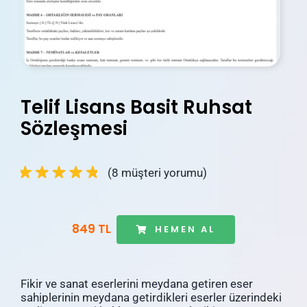
İletişim
Blog
Hesabım
Telif Lisans Basit Ruhsat
Sepetim
Sözleşmesi
(
8
müşteri yorumu)
849 TL
HEMEN AL
Fikir ve sanat eserlerini meydana getiren eser
sahiplerinin meydana getirdikleri eserler üzerindeki