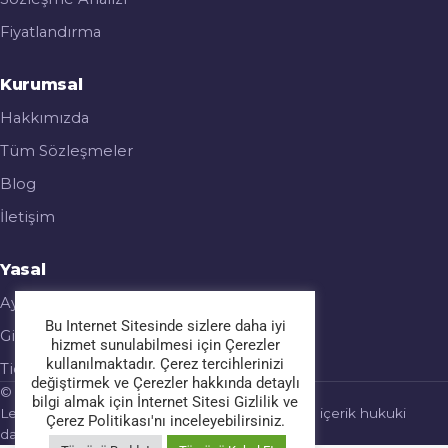
Fiyatlandırma
Kurumsal
Hakkımızda
Tüm Sözleşmeler
Blog
İletişim
Yasal
Aydınlatma Metni
Bu Internet Sitesinde sizlere daha iyi
Gizlilik & Çerez Politikası
hizmet sunulabilmesi için Çerezler
kullanılmaktadır. Çerez tercihlerinizi
Ticari Elektronik İleti
değiştirmek ve Çerezler hakkında detaylı
© 2026 Legalmatic. Tüm hakları saklıdır.
bilgi almak için İnternet Sitesi Gizlilik ve
Legalmatic bir hukuk bürosu değildir; sağlanan içerik hukuki
Çerez Politikası'nı inceleyebilirsiniz.
danışmanlık yerine geçmez.