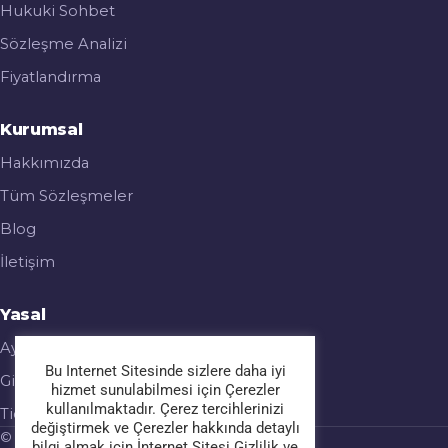
Hukuki Sohbet
Sözleşme Analizi
Fiyatlandırma
Kurumsal
Hakkımızda
Tüm Sözleşmeler
Blog
İletişim
Yasal
Aydınlatma Metni
Bu Internet Sitesinde sizlere daha iyi
Gizlilik & Çerez Politikası
hizmet sunulabilmesi için Çerezler
kullanılmaktadır. Çerez tercihlerinizi
Ticari Elektronik İleti
değiştirmek ve Çerezler hakkında detaylı
© 2026 Legalmatic. Tüm hakları saklıdır.
bilgi almak için İnternet Sitesi Gizlilik ve