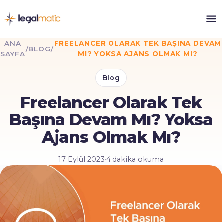
ANA
FREELANCER OLARAK TEK BAŞINA DEVAM
/
BLOG
/
SAYFA
MI? YOKSA AJANS OLMAK MI?
Blog
Freelancer Olarak Tek
Başına Devam Mı? Yoksa
Ajans Olmak Mı?
17 Eylül 2023
·
4 dakika okuma