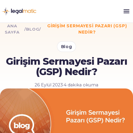
ANA
GIRIŞIM SERMAYESI PAZARI (GSP)
/
BLOG
/
SAYFA
NEDIR?
Blog
Girişim Sermayesi Pazarı
(GSP) Nedir?
26 Eylül 2023
·
4 dakika okuma