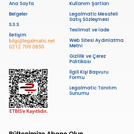
Ana Sayfa
Kullanım Şartları
Belgeler
Legalmatic Mesafeli
Satış Sözleşmesi
S.S.S
Teslimat ve İade
İletişim
Web Sitesi Aydınlatma
bilgi@legalmatic.net
Metni
0212 709 0850
Gizlilik ve Çerez
Politikası
İlgili Kişi Başvuru
Formu
Legalmatic Tanıtım
Sunumu
Bültenimize Abone Olun