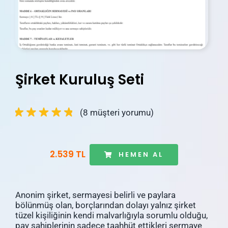
İletişim
Blog
Hesabım
Şirket Kuruluş Seti
Sepetim
(
8
müşteri yorumu)
2.539 TL
HEMEN AL
Anonim şirket, sermayesi belirli ve paylara
bölünmüş olan, borçlarından dolayı yalnız şirket
tüzel kişiliğinin kendi malvarlığıyla sorumlu olduğu,
pay sahiplerinin sadece taahhüt ettikleri sermaye