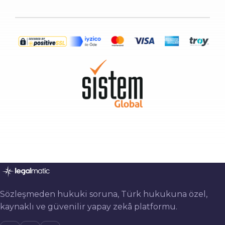
Sözleşmeden hukuki soruna, Türk hukukuna özel,
kaynaklı ve güvenilir yapay zekâ platformu.