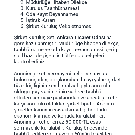
Müdürlüğe Hitaben Dilekçe
Kuruluş Taahhütnamesi
Oda Kayıt Beyannamesi
İştirak Kararı
Şirket Kuruluş Vekaletnamesi
Şirket Kuruluş Seti
Ankara Ticaret Odası
’na
göre hazırlanmıştır. Müdürlüğe hitaben dilekçe,
taahhütname ve oda kayıt beyannamesi içeriği
sicil bazlı değişebilir. Lütfen bu belgeleri
kontrol ediniz.
Anonim şirket, sermayesi belirli ve paylara
bölünmüş olan, borçlarından dolayı yalnız şirket
tüzel kişiliğinin kendi malvarlığıyla sorumlu
olduğu, pay sahiplerinin sadece taahhüt
ettikleri sermaye paylarından ve ancak şirkete
karşı sorumlu oldukları şirket tipidir. Anonim
şirketler kanunun yasaklamadığı her türlü
ekonomik amaç ve konuda kurulabilirler.
Anonim şirketler en az 50.000-TL esas
sermaye ile kurulabilir. Kuruluş öncesinde
taahhüt edilen sermayenin ¼’ünün tescilden