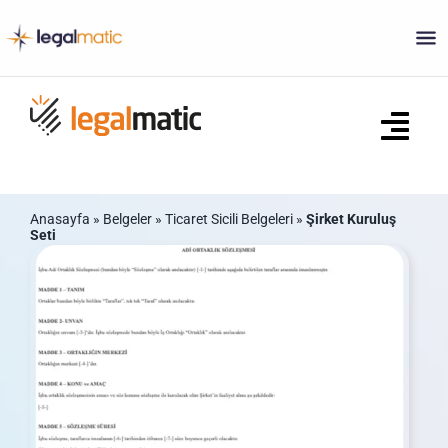
Skip
to
content
Tog
Navi
Ana Sayfa
Anasayfa
»
Belgeler
»
Ticaret Sicili Belgeleri
»
Şirket Kuruluş
Seti
Ne Yapar?
Sözleşmeler
Ticaret Sicili Belgeleri
S.S.S