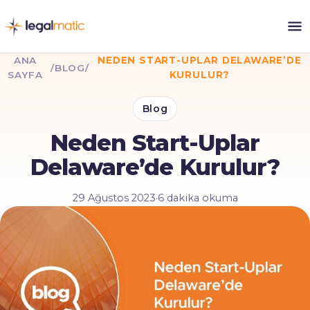
ANA
NEDEN START-UPLAR DELAWARE’DE
/
BLOG
/
SAYFA
KURULUR?
Blog
Neden Start-Uplar
Delaware’de Kurulur?
29 Ağustos 2023
·
6 dakika okuma