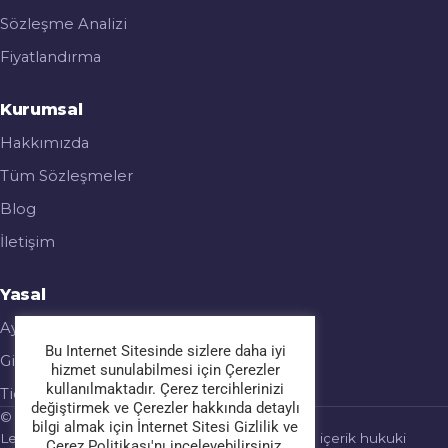
Sözleşme Analizi
Fiyatlandırma
Kurumsal
Hakkımızda
Tüm Sözleşmeler
Blog
İletişim
Yasal
Aydınlatma Metni
Bu Internet Sitesinde sizlere daha iyi
Gizlilik & Çerez Politikası
hizmet sunulabilmesi için Çerezler
kullanılmaktadır. Çerez tercihlerinizi
Ticari Elektronik İleti
değiştirmek ve Çerezler hakkında detaylı
© 2026 Legalmatic. Tüm hakları saklıdır.
bilgi almak için İnternet Sitesi Gizlilik ve
Legalmatic bir hukuk bürosu değildir; sağlanan içerik hukuki
Çerez Politikası'nı inceleyebilirsiniz.