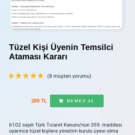
İletişim
Blog
Hesabım
Tüzel Kişi Üyenin Temsilci
Sepetim
Ataması Kararı
(
8
müşteri yorumu)
289 TL
HEMEN AL
6102 sayılı Türk Ticaret Kanunu’nun 359. maddesi
uyarınca tüzel kişilere yönetim kurulu üyesi olma