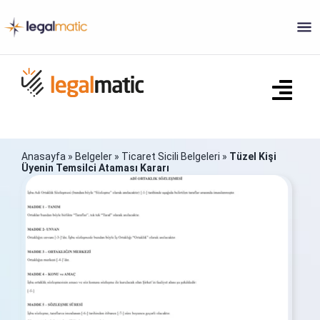
Skip
to
content
Togg
Navi
Ana Sayfa
Anasayfa
»
Belgeler
»
Ticaret Sicili Belgeleri
»
Tüzel Kişi
Üyenin Temsilci Ataması Kararı
Ne Yapar?
Sözleşmeler
Ticaret Sicili Belgeleri
S.S.S