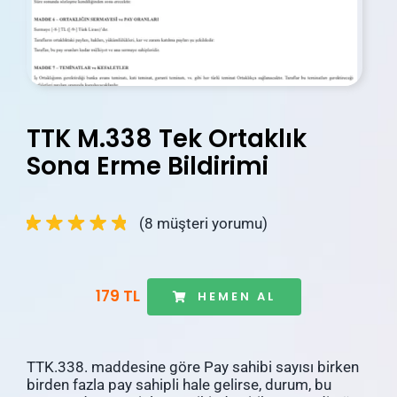
İletişim
Blog
Hesabım
TTK M.338 Tek Ortaklık
Sepetim
Sona Erme Bildirimi
(
8
müşteri yorumu)
179 TL
HEMEN AL
TTK.338. maddesine göre Pay sahibi sayısı birken
birden fazla pay sahipli hale gelirse, durum, bu