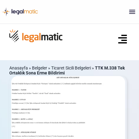
Skip
to
content
Tog
Navi
Ana Sayfa
Anasayfa
»
Belgeler
»
Ticaret Sicili Belgeleri
»
TTK M.338 Tek
Ortaklık Sona Erme Bildirimi
Ne Yapar?
Sözleşmeler
Ticaret Sicili Belgeleri
S.S.S