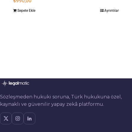
₺
990,00
Sepete Ekle
Ayrıntılar
Sözleşmeden hukuki soruna, Türk hukukuna özel,
kaynaklı ve güvenilir yapay zekâ platformu.