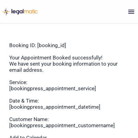
Skip
to
content
Booking ID:
[booking_id]
Your Appointment Booked successfully!
We have sent your booking information to your
email address.
Service:
[bookingpress_appointment_service]
Date & Time:
[bookingpress_appointment_datetime]
Customer Name:
[bookingpress_appointment_customername]
Add to Calendar