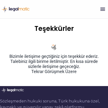
Skip
to
Teşekkürler
content
Bizimle iletişime geçtiğiniz için teşekkür ederiz.
Talebiniz ilgili birime iletilmiştir. En kısa sürede
sizlerle iletişime geçeceğiz.
Tekrar Görüşmek Üzere
Sözleşmeden hukuki soruna, Türk hukukuna özel,
kaynaklı ve güvenilir yapay zekâ platformu.