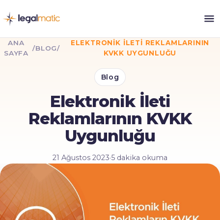
ANA
ELEKTRONIK İLETI REKLAMLARININ
/
BLOG
/
SAYFA
KVKK UYGUNLUĞU
Blog
Elektronik İleti
Reklamlarının KVKK
Uygunluğu
21 Ağustos 2023
·
5 dakika okuma