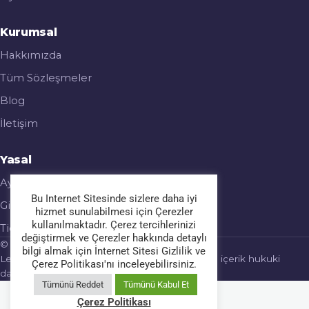
Kurumsal
Hakkımızda
Tüm Sözleşmeler
Blog
İletişim
Yasal
Aydınlatma Metni
Bu Internet Sitesinde sizlere daha iyi
Gizlilik & Çerez Politikası
hizmet sunulabilmesi için Çerezler
kullanılmaktadır. Çerez tercihlerinizi
Ticari Elektronik İleti
değiştirmek ve Çerezler hakkında detaylı
© 2026 Legalmatic. Tüm hakları saklıdır.
bilgi almak için İnternet Sitesi Gizlilik ve
Legalmatic bir hukuk bürosu değildir; sağlanan içerik hukuki
Çerez Politikası'nı inceleyebilirsiniz.
danışmanlık yerine geçmez.
Tümünü Reddet
Tümünü Kabul Et
Çerez Politikası